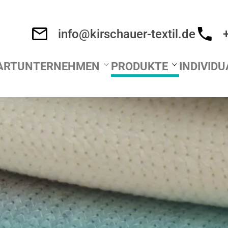
info@kirschauer-textil.de
ART
UNTERNEHMEN
PRODUKTE
INDIVID
Über uns
Bodentücher
individu
Team
Spültücher
individu
Forschung & Entwicklung
Packdecken
individu
Kontakt
Meterware
individu