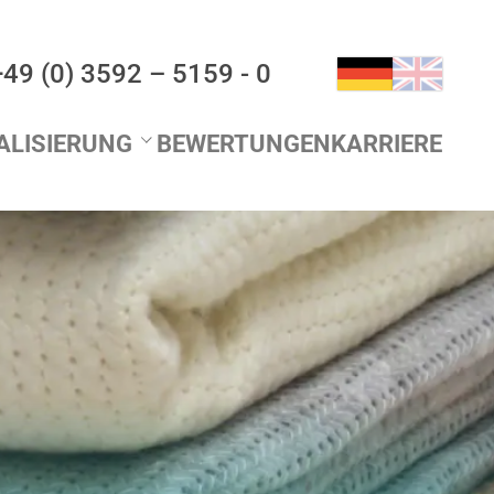
+49 (0) 3592 – 5159 - 0
UALISIERUNG
BEWERTUNGEN
KARRIERE
eller Schriftzug für Decken
elle Bordüre für Tücher
elle Verpackung
elle Etikettierung