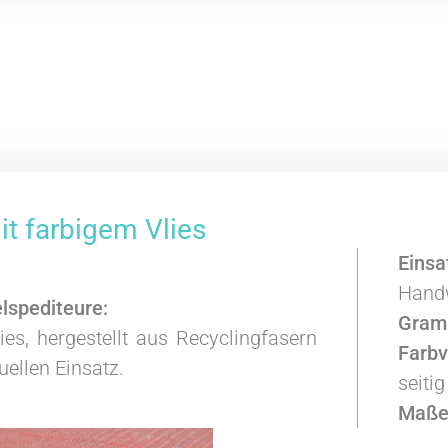
t farbigem Vlies
Einsa
Handw
lspediteure:
Gram
es, hergestellt aus Recyclingfasern
Farbv
uellen Einsatz.
seitig
Maße