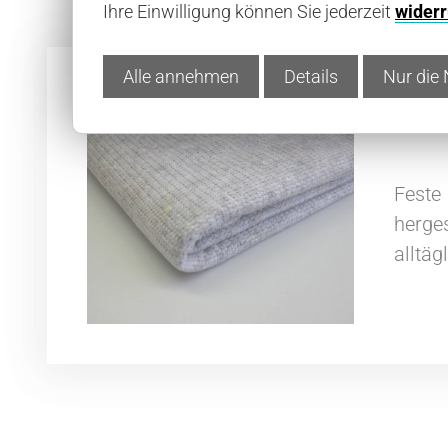
Ihre Einwilligung können Sie jederzeit
widerr
Alle annehmen
Details
Nur die 
Alleskönner-Packdecke MALI 
Fest
herge
alltäg