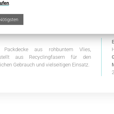
ufen
.
Nötigsten
- Die Nähwirk-Packdecke für Möbel
E
e Packdecke aus rohbuntem Vlies,
stellt aus Recyclingfasern für den
lichen Gebrauch und vielseitigen Einsatz.