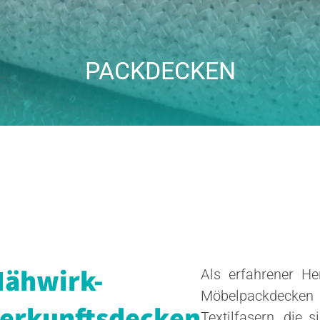
PACKDECKEN
Nähwirk-
Als erfahrener He
Möbelpackdecke
terkunftsdecken
Textilfasern, die 