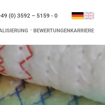
+49 (0) 3592 – 5159 - 0
UALISIERUNG
BEWERTUNGEN
KARRIERE
eller Schriftzug für Decken
elle Bordüre für Tücher
elle Verpackung
elle Etikettierung