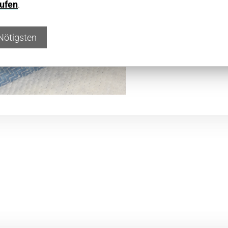
ufen
.
Nötigsten