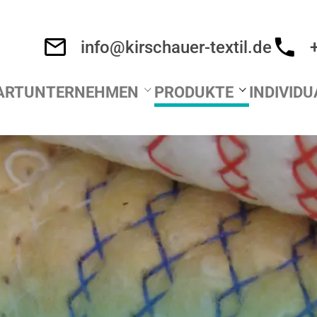
info@kirschauer-textil.de
ART
UNTERNEHMEN
PRODUKTE
INDIVID
Über uns
Bodentücher
individu
Team
Spültücher
individu
Forschung & Entwicklung
Packdecken
individu
Kontakt
Meterware
individu