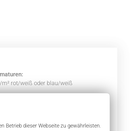
maturen:
/m² rot/weiß oder blau/weiß
en:
 kombinierbar in den Längen 50 bis 80
en Betrieb dieser Webseite zu gewährleisten.