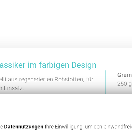
Klassiker im farbigen Design
Gram
lt aus regenerierten Rohstoffen, für
250 g
n Einsatz.
Breit
 Zur Unterscheidung verschiedener
50 cm
cm
ne
Datennutzungen
Ihre Einwilligung, um den einwandfrei