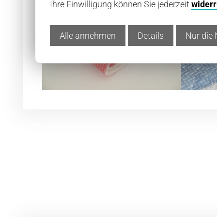
Ihre Einwilligung können Sie jederzeit
widerr
Alle annehmen
Details
Nur die 