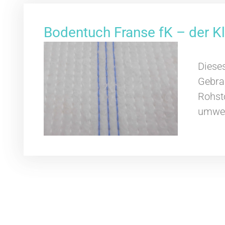
Bodentuch Franse fK – der K
Diese
Gebrau
Rohs
umwel