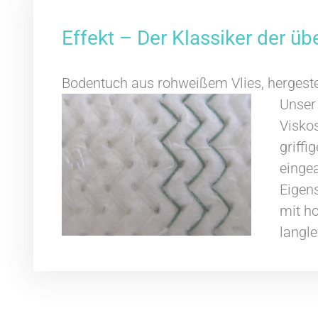
Effekt – Der Klassiker der üb
Bodentuch aus rohweißem Vlies, hergestell
Unser
Viskos
griffi
eingea
Eigens
mit h
langle